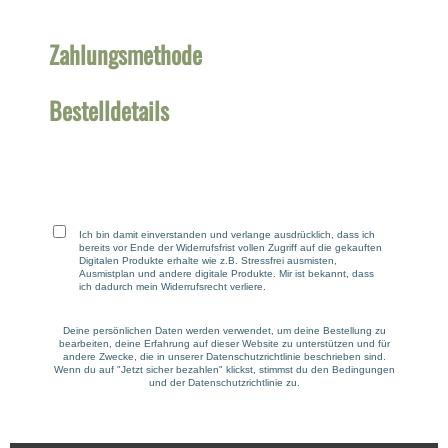
Zahlungsmethode
Bestelldetails
Ich bin damit einverstanden und verlange ausdrücklich, dass ich
bereits vor Ende der Widerrufsfrist vollen Zugriff auf die gekauften
Digitalen Produkte erhalte wie z.B. Stressfrei ausmisten,
Ausmistplan und andere digitale Produkte. Mir ist bekannt, dass
ich dadurch mein Widerrufsrecht verliere.
Deine persönlichen Daten werden verwendet, um deine Bestellung zu
bearbeiten, deine Erfahrung auf dieser Website zu unterstützen und für
andere Zwecke, die in unserer
Datenschutzrichtlinie
beschrieben sind.
Wenn du auf "Jetzt sicher bezahlen" klickst, stimmst du den Bedingungen
und der
Datenschutzrichtlinie
zu.