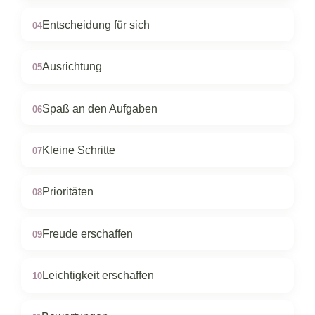
Entscheidung für sich
04
Ausrichtung
05
Spaß an den Aufgaben
06
Kleine Schritte
07
Prioritäten
08
Freude erschaffen
09
Leichtigkeit erschaffen
10