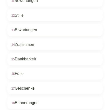
Bewertungen
11
Stille
12
Erwartungen
13
Zustimmen
14
Dankbarkeit
15
Fülle
16
Geschenke
17
Erinnerungen
18