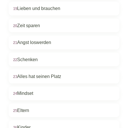
Lieben und brauchen
19
Zeit sparen
20
Angst loswerden
21
Schenken
22
Alles hat seinen Platz
23
Mindset
24
Eltern
25
Kinder
26